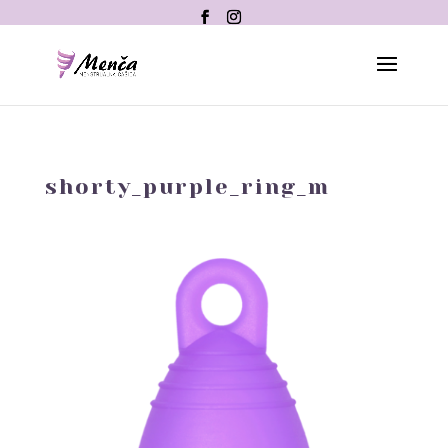
shorty_purple_ring_m