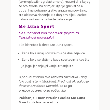
(termoplastičnog elastomera), materijal iz kojeg
se proizvode, na primjer, dječje grickalice a
dude. Ima potpuno glatku unutarnju površinu,
što olakšava čišćenje. Na donjem dijelu čašice
nalaze se brazde za lakše uklanjanje.
Me Luna Sport
Me Luna Sport ima "Shore 60" (pojam za
fleksibilnost materijala).
Tko bi trebao izabrati Me Luna Sport?
Žene koje imaju čvrste mišiće dna zdjelice
Žene koje se aktivno bave sportovima kao što
je joga, jahanje, plivanje, trčanje itd.
U ponudi imamo dva različita završetka - ring
(okrugli) i stem (stabljika). Prednost okruglog je
da se može dobro uhvatiti i za to ga
reporučujemo
p
za početnike.
Pakiranje: 1 menstrualna čašica Me Luna
Sport i platnena vrećica.