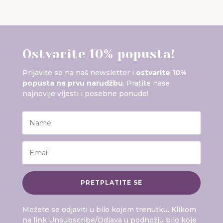
Ostvarite 10% popusta!
Prijavite se na naš newsletter i
ostvarite 10%
popusta na prvu narudžbu
. Pratite naše
najnovije vijesti i posebne ponude!
PRETPLATITE SE
Možete se odjaviti u bilo kojem trenutku. Klikom
na link
Unsubscribe
/
Odjava
u podnožju bilo koje