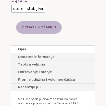
Kraj čašice
stem - stabljika
DODAJ U KOŠARICU
ME
LUNA
SPORT
količina
Opis
Dodatne informacije
Tablica veličina
Održavanje i pranje
Promjer, dužina i volumen čašica
Recenzije (0)
Me Luna Sport je prva menstrualna čašica
njemačke proizvodnje. Izrađena je od TPE