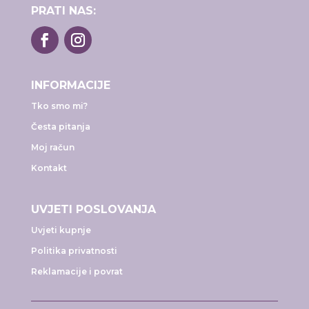
PRATI NAS:
INFORMACIJE
Tko smo mi?
Česta pitanja
Moj račun
Kontakt
UVJETI POSLOVANJA
Uvjeti kupnje
Politika privatnosti
Reklamacije i povrat