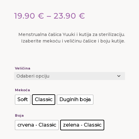
Raspon
19.90
€
–
23.90
€
cijena:
Menstrualna čašica Yuuki i kutija za sterilizaciju.
od
Izaberite mekoću i veličinu čašice i boju kutije.
19.90 €
do
Veličina
23.90 €
Mekoća
Soft
Classic
Duginih boja
Boja
crvena - Classic
zelena - Classic