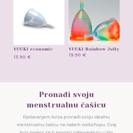
YUUKI economic
YUUKI Rainbow Jolly
19.90
€
13.90
€
Pronađi svoju
menstrualnu čašicu
Rješavanjem kviza pronađi svoju idealnu
menstrualnu čašicu na našem webshopu. Ovaj
kviz pomoć će ti pronaći odgovarajuću u što