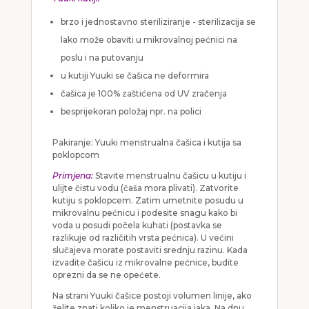
brzo i jednostavno steriliziranje - sterilizacija se
lako može obaviti u mikrovalnoj pećnici na
poslu i na putovanju
u kutiji Yuuki se čašica ne deformira
čašica je 100% zaštićena od UV zračenja
besprijekoran položaj npr. na polici
Pakiranje: Yuuki menstrualna čašica i kutija sa
poklopcom
Primjena:
Stavite menstrualnu čašicu u kutiju i
ulijte čistu vodu (čaša mora plivati). Zatvorite
kutiju s poklopcem. Zatim umetnite posudu u
mikrovalnu pećnicu i podesite snagu kako bi
voda u posudi počela kuhati (postavka se
razlikuje od različitih vrsta pećnica). U većini
slučajeva morate postaviti srednju razinu. Kada
izvadite čašicu iz mikrovalne pećnice, budite
oprezni da se ne opećete.
Na strani Yuuki čašice postoji volumen linije, ako
želite znati koliko je menstruacija jaka. Na dnu