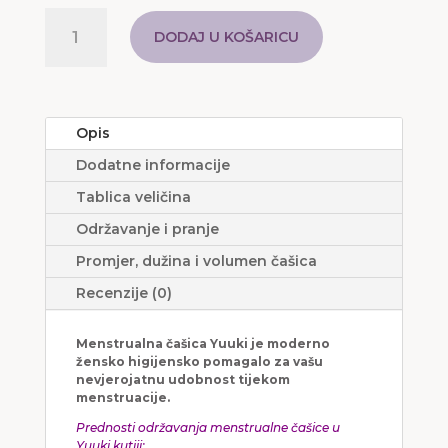
YUUKI
set
DODAJ U KOŠARICU
količina
Opis
Dodatne informacije
Tablica veličina
Održavanje i pranje
Promjer, dužina i volumen čašica
Recenzije (0)
Menstrualna čašica Yuuki je moderno
žensko higijensko pomagalo za vašu
nevjerojatnu udobnost tijekom
menstruacije.
Prednosti održavanja menstrualne čašice u
Yuuki kutiji: