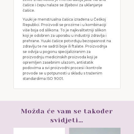
čašice i čepu nalaze se žljebovi za uklanjanje
čašice.
Yuuki je menstrualna čašica izrađena u Češkoj
Republici. Proizvodi se prozirne i u kombinaciji
više boja od silikona. To je najkvalitetniji silikon
koji je odobren za uporabu u industriji zdravlja i
prehrane. Yuuki čašice potvrđuju bezopasnost na
zdravlju te ne sadrži boje ili ftalate. Proizvodnja
se odvija u pogonu specijaliziranim za
proizvodnju medicinskih proizvoda koji je
opremljen zasebnim ulazom, antistatik
podovima a svi proizvodni procesi i kontrole
provode se u potpunosti u skladu s traženim
standardima ISO 9001.
Možda će vam se također
svidjeti…